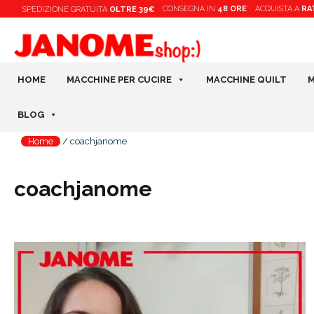
Vai
CONSEGNA IN
48 ORE
ACQUISTA A
RA
SPEDIZIONE
GRATUITA
OLTRE 39€
al
contenuto
HOME
MACCHINE PER CUCIRE
MACCHINE QUILT
M
BLOG
Home
/
coachjanome
coachjanome