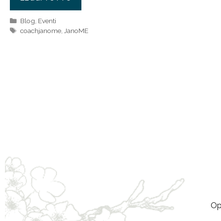
Categorie
Blog
,
Eventi
Tag
coachjanome
,
JanoME
Op