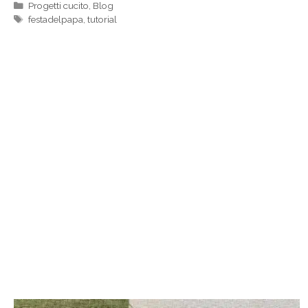
Categorie
Progetti cucito
,
Blog
Tag
festadelpapa
,
tutorial