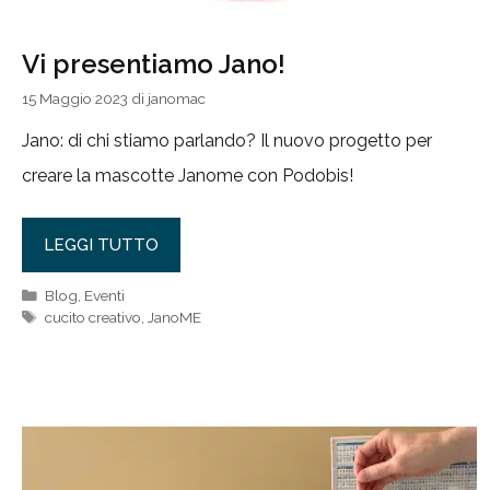
Vi presentiamo Jano!
15 Maggio 2023
di
janomac
Jano: di chi stiamo parlando? Il nuovo progetto per
creare la mascotte Janome con Podobis!
LEGGI TUTTO
Categorie
Blog
,
Eventi
Tag
cucito creativo
,
JanoME