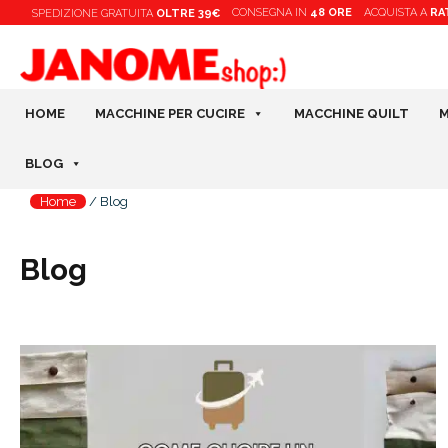
Vai
CONSEGNA IN
48 ORE
ACQUISTA A
RA
SPEDIZIONE
GRATUITA
OLTRE 39€
al
contenuto
HOME
MACCHINE PER CUCIRE
MACCHINE QUILT
M
BLOG
Home
/
Blog
Blog