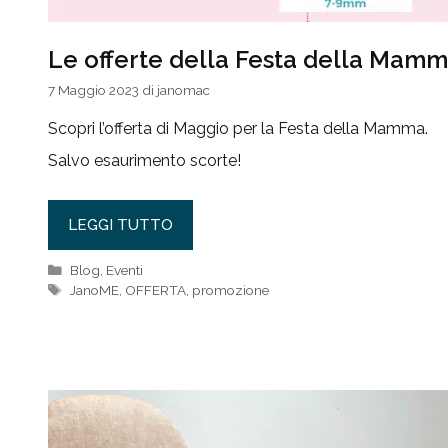
Le offerte della Festa della Mam
7 Maggio 2023
di
janomac
Scopri l’offerta di Maggio per la Festa della Mamma.
Salvo esaurimento scorte!
LEGGI TUTTO
Categorie
Blog
,
Eventi
Tag
JanoME
,
OFFERTA
,
promozione