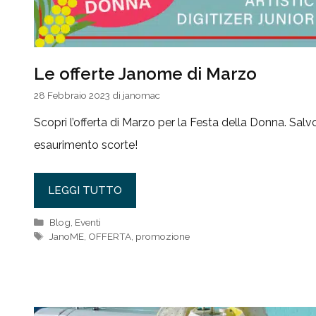
Le offerte Janome di Marzo
28 Febbraio 2023
di
janomac
Scopri l’offerta di Marzo per la Festa della Donna. Salv
esaurimento scorte!
LEGGI TUTTO
Categorie
Blog
,
Eventi
Tag
JanoME
,
OFFERTA
,
promozione