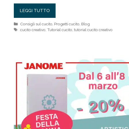
LEGGI TUTTO
Categorie
Consigli sul cucito
,
Progetti cucito
,
Blog
Tag
cucito creativo
,
Tutorial cucito
,
tutorial cucito creativo