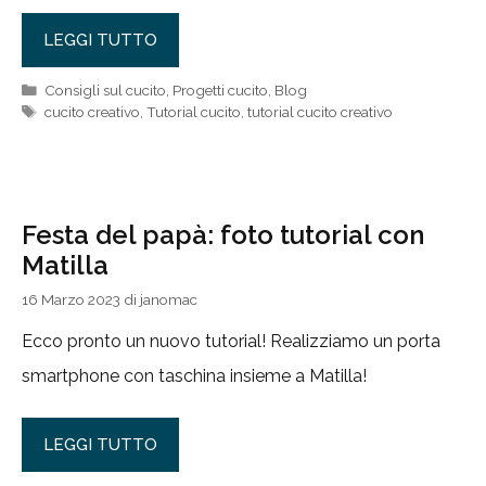
LEGGI TUTTO
Categorie
Consigli sul cucito
,
Progetti cucito
,
Blog
Tag
cucito creativo
,
Tutorial cucito
,
tutorial cucito creativo
Festa del papà: foto tutorial con
Matilla
16 Marzo 2023
di
janomac
Ecco pronto un nuovo tutorial! Realizziamo un porta
smartphone con taschina insieme a Matilla!
LEGGI TUTTO