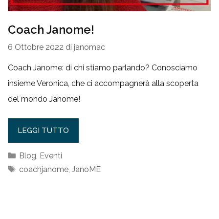
Coach Janome!
6 Ottobre 2022
di
janomac
Coach Janome: di chi stiamo parlando? Conosciamo
insieme Veronica, che ci accompagnerà alla scoperta
del mondo Janome!
LEGGI TUTTO
Categorie
Blog
,
Eventi
Tag
coachjanome
,
JanoME