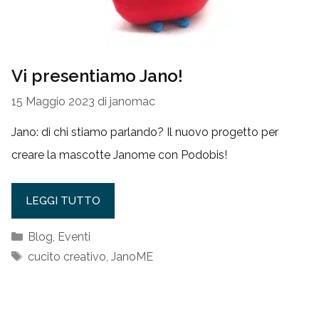
Vi presentiamo Jano!
15 Maggio 2023
di
janomac
Jano: di chi stiamo parlando? Il nuovo progetto per
creare la mascotte Janome con Podobis!
LEGGI TUTTO
Categorie
Blog
,
Eventi
Tag
cucito creativo
,
JanoME