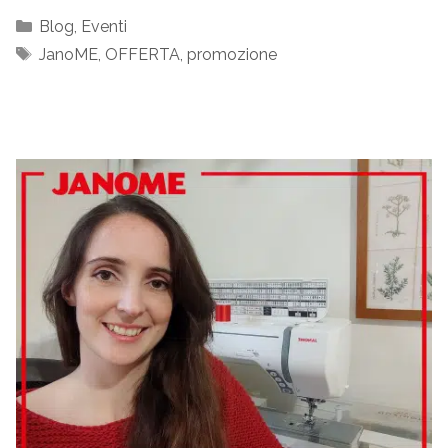
Categorie
Blog
,
Eventi
Tag
JanoME
,
OFFERTA
,
promozione