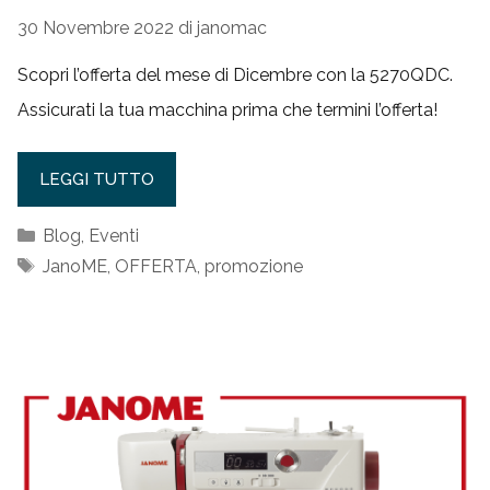
30 Novembre 2022
di
janomac
Scopri l’offerta del mese di Dicembre con la 5270QDC.
Assicurati la tua macchina prima che termini l’offerta!
LEGGI TUTTO
Categorie
Blog
,
Eventi
Tag
JanoME
,
OFFERTA
,
promozione