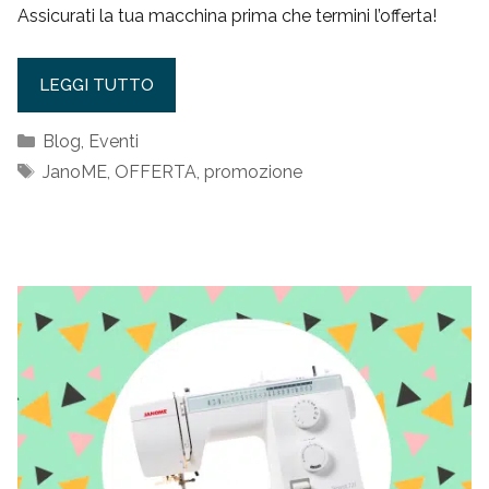
Assicurati la tua macchina prima che termini l’offerta!
LEGGI TUTTO
Categorie
Blog
,
Eventi
Tag
JanoME
,
OFFERTA
,
promozione