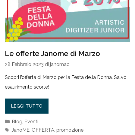
Le offerte Janome di Marzo
28 Febbraio 2023
di
janomac
Scopri l’offerta di Marzo per la Festa della Donna. Salvo
esaurimento scorte!
LEGGI TUTTO
Categorie
Blog
,
Eventi
Tag
JanoME
,
OFFERTA
,
promozione