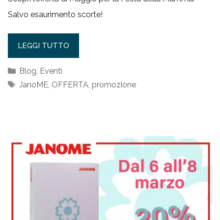
Salvo esaurimento scorte!
LEGGI TUTTO
Categorie
Blog
,
Eventi
Tag
JanoME
,
OFFERTA
,
promozione