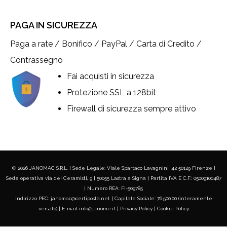
PAGA IN SICUREZZA
Paga a rate / Bonifico / PayPal / Carta di Credito /
Contrassegno
Fai acquisti in sicurezza
Protezione SSL a 128bit
Firewall di sicurezza sempre attivo
© 2026 JANOMAC S.R.L. | Sede Legale: Viale Spartaco Lavagnini, 42 50129 Firenze |
Sede operativa via dei Ceramisti, 9 | 50055 Lastra a Signa | Partita IVA E C.F.: 05009100487
| Numero REA: FI-509785
Indirizzo PEC: janomac@certiposta.net | Capitale Sociale: 76.500,00 (interamente
versato) | E-mail info@janome.it |
Privacy Policy
|
Cookie Policy