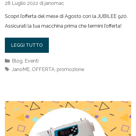
28 Luglio 2022
di
janomac
Scopri l’offerta del mese di Agosto con la JUBILEE 920.
Assicurati la tua macchina prima che termini l’offerta!
LEGGI TUTTO
Categorie
Blog
,
Eventi
Tag
JanoME
,
OFFERTA
,
promozione