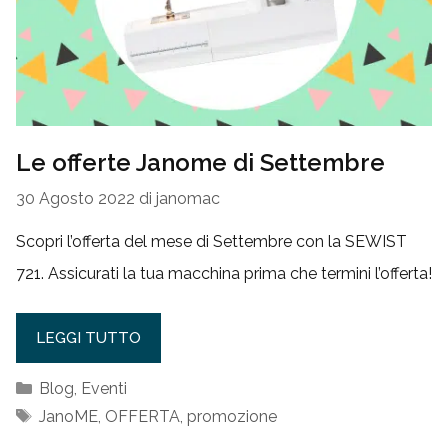
Le offerte Janome di Settembre
30 Agosto 2022
di
janomac
Scopri l’offerta del mese di Settembre con la SEWIST
721. Assicurati la tua macchina prima che termini l’offerta!
LEGGI TUTTO
Categorie
Blog
,
Eventi
Tag
JanoME
,
OFFERTA
,
promozione