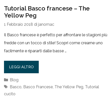
Tutorial Basco francese – The
Yellow Peg
1 Febbraio 2018
di
janomac
Il Basco francese è perfetto per affrontare le stagioni più
fredde con un tocco di stile! Scopri come crearne uno
facilmente e ripararti dalle basse …
LEGGI ALTRO
Categorie
Blog
Tag
Basco
,
Basco Francese
,
The Yellow Peg
,
Tutorial
cucito