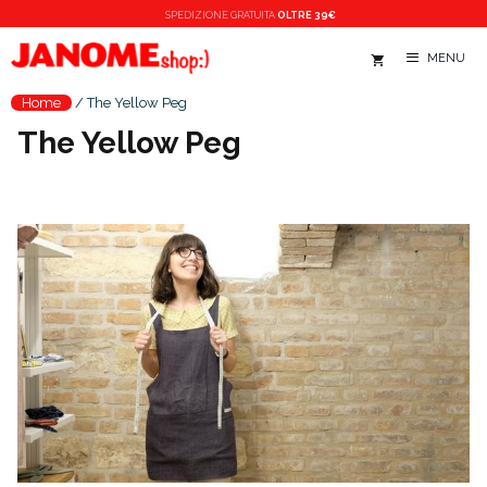
Vai
SPEDIZIONE
GRATUITA
OLTRE 39€
al
MENU
contenuto
Home
/
The Yellow Peg
The Yellow Peg