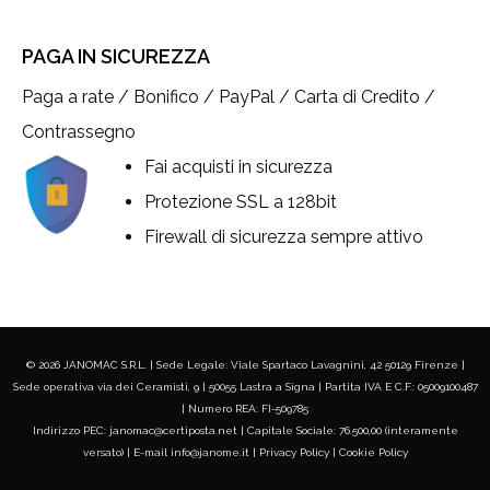
PAGA IN SICUREZZA
Paga a rate / Bonifico / PayPal / Carta di Credito /
Contrassegno
Fai acquisti in sicurezza
Protezione SSL a 128bit
Firewall di sicurezza sempre attivo
© 2026 JANOMAC S.R.L. | Sede Legale: Viale Spartaco Lavagnini, 42 50129 Firenze |
Sede operativa via dei Ceramisti, 9 | 50055 Lastra a Signa | Partita IVA E C.F.: 05009100487
| Numero REA: FI-509785
Indirizzo PEC: janomac@certiposta.net | Capitale Sociale: 76.500,00 (interamente
versato) | E-mail info@janome.it |
Privacy Policy
|
Cookie Policy