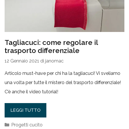
Tagliacuci: come regolare il
trasporto differenziale
12 Gennaio 2021
di
janomac
Articolo must-have per chi ha la tagliacuci! Vi sveliamo
una volta per tutte il mistero del trasporto differenziale!
C’è anche il video tutorial!
LEGGI TUTTO
Categorie
Progetti cucito