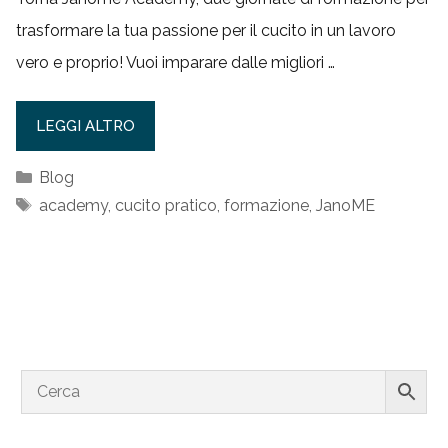
trasformare la tua passione per il cucito in un lavoro
vero e proprio! Vuoi imparare dalle migliori …
LEGGI ALTRO
Categorie
Blog
Tag
academy
,
cucito pratico
,
formazione
,
JanoME