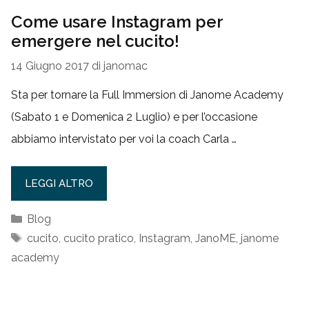
Come usare Instagram per
emergere nel cucito!
14 Giugno 2017
di
janomac
Sta per tornare la Full Immersion di Janome Academy
(Sabato 1 e Domenica 2 Luglio) e per l’occasione
abbiamo intervistato per voi la coach Carla …
LEGGI ALTRO
Categorie
Blog
Tag
cucito
,
cucito pratico
,
Instagram
,
JanoME
,
janome
academy