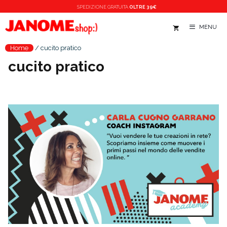
Vai
SPEDIZIONE
GRATUITA
OLTRE 39€
al
MENU
contenuto
Home
/
cucito pratico
cucito pratico