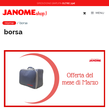
Vai
SPEDIZIONE
GRATUITA
OLTRE 39€
al
MENU
contenuto
Home
/
borsa
borsa