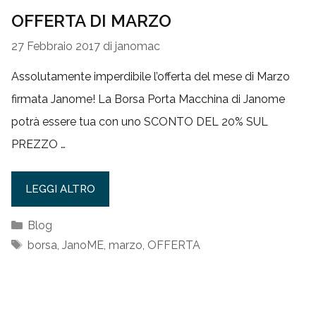
OFFERTA DI MARZO
27 Febbraio 2017
di
janomac
Assolutamente imperdibile l’offerta del mese di Marzo
firmata Janome! La Borsa Porta Macchina di Janome
potrà essere tua con uno SCONTO DEL 20% SUL
PREZZO …
LEGGI ALTRO
Categorie
Blog
Tag
borsa
,
JanoME
,
marzo
,
OFFERTA