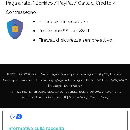
Paga a rate / Bonifico / PayPal / Carta di Credito /
Contrassegno
Fai acquisti in sicurezza
Protezione SSL a 128bit
Firewall di sicurezza sempre attivo
© 2026 JANOMAC S.R.L. | Sede Legale: Viale Spartaco Lavagnini, 42 50129 Firenze |
Sede operativa via dei Ceramisti, 9 | 50055 Lastra a Signa | Partita IVA E C.F.: 05009100487
| Numero REA: FI-509785
Indirizzo PEC: janomac@certiposta.net | Capitale Sociale: 76.500,00 (interamente
versato) | E-mail info@janome.it |
Privacy Policy
|
Cookie Policy
LE TUE PREFERENZE RELATIVE ALLA
PRIVACY
Informativa sulla raccolta