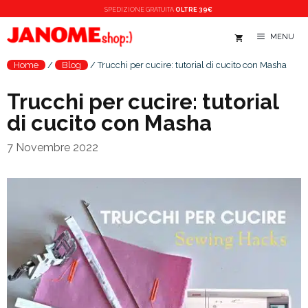
Vai
SPEDIZIONE
GRATUITA
OLTRE 39€
al
MENU
contenuto
Home
/
Blog
/
Trucchi per cucire: tutorial di cucito con Masha
Trucchi per cucire: tutorial
di cucito con Masha
7 Novembre 2022