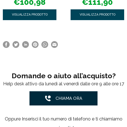
€
100,98
€
111,90
0
0
s
s
u
u
5
5
VISUALIZZA PRODOTTO
VISUALIZZA PRODOTTO
Domande o aiuto all’acquisto?
Help desk attivo da lunedì al venerdì dalle ore 9 alle ore 17
CHIAMA ORA
Oppure Inserisci il tuo numero di telefono e ti chiamiamo