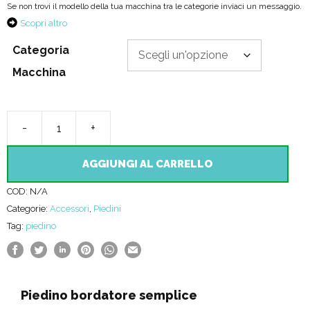
Se non trovi il modello della tua macchina tra le categorie inviaci un messaggio.
Scopri altro
Categoria
Macchina
-
+
Piedino
bordatore
AGGIUNGI AL CARRELLO
semplice
COD:
N/A
quantità
Categorie:
Accessori
,
Piedini
Tag:
piedino
Piedino bordatore semplice