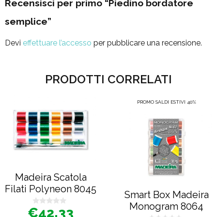
Recensisci per primo “Piedino bordatore
semplice”
Devi
effettuare l’accesso
per pubblicare una recensione.
PRODOTTI CORRELATI
PROMO SALDI ESTIVI 40%
Madeira Scatola
Filati Polyneon 8045
Smart Box Madeira
Monogram 8064
€
42,33
0
s