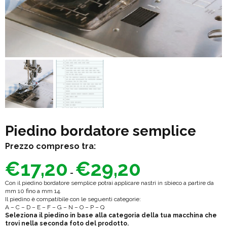
Piedino bordatore semplice
Prezzo compreso tra:
€
17,20
€
29,20
Fascia
di
-
prezzo:
Con il piedino bordatore semplice potrai applicare nastri in sbieco a partire da
da
mm 10 fino a mm 14.
€17,20
Il piedino è compatibile con le seguenti categorie:
a
A – C – D – E – F – G – N – O – P – Q
€29,20
Seleziona il piedino in base alla categoria della tua macchina che
trovi nella seconda foto del prodotto.