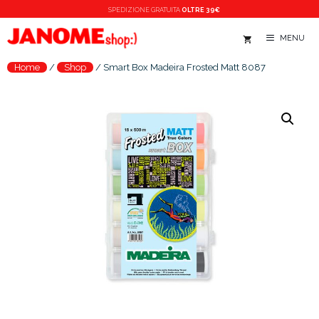
Vai
SPEDIZIONE
GRATUITA
OLTRE 39€
al
AGGIUNGI AL CARRELLO
MENU
contenuto
Home
/
Shop
/
Smart Box Madeira Frosted Matt 8087