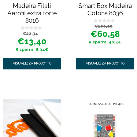
Madeira Filati
Smart Box Madeira
Aerofil extra forte
Cotona 8036
8016
Il
Il
€
100,98
0
prezzo
prezzo
s
€
60,58
Il
Il
€
22,34
originale
attuale
0
u
prezzo
prezzo
era:
è:
s
5
€
13,40
originale
attuale
€100,98.
€60,58.
Risparmi 40.4€
u
era:
è:
5
€22,34.
€13,40.
Risparmi 8.94€
VISUALIZZA PRODOTTO
VISUALIZZA PRODOTTO
PROMO SALDI ESTIVI 40%