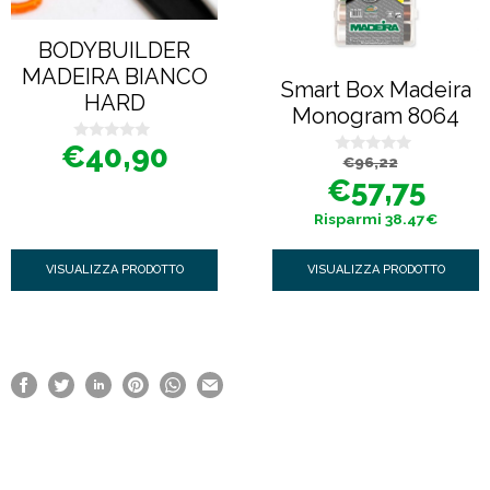
BODYBUILDER
MADEIRA BIANCO
Smart Box Madeira
HARD
Monogram 8064
€
40,90
0
Il
Il
€
96,22
0
s
prezzo
prezzo
s
u
€
57,75
originale
attuale
u
5
era:
è:
5
€96,22.
€57,75.
Risparmi 38.47€
VISUALIZZA PRODOTTO
VISUALIZZA PRODOTTO