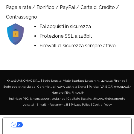
Paga a rate / Bonifico / PayPal / Carta di Credito /
Contrassegno
Fai acquisti in sicurezza
Protezione SSL a 128bit
Firewall di sicurezza sempre attivo
© 2026 JANOMAC S.R.L. | Sede Legale: Viale Spartaco Lavagnini, 42 50129 Firenze |
Sede operativa via dei Ceramisti, 9 | 50055 Lastra a Signa | Partita IVA E C.F.: 05009100487
| Numero REA: FI-509785
Indirizzo PEC: janomac@certiposta.net | Capitale Sociale: 76.500,00 (interamente
versato) | E-mail info@janome.it |
Privacy Policy
|
Cookie Policy
LE TUE PREFERENZE RELATIVE ALLA
PRIVACY