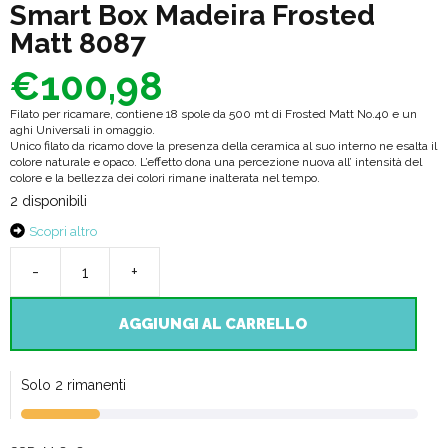
Smart Box Madeira Frosted
Matt 8087
€
100,98
Filato per ricamare, contiene 18 spole da 500 mt di Frosted Matt No.40 e un
aghi Universali in omaggio.
Unico filato da ricamo dove la presenza della ceramica al suo interno ne esalta il
colore naturale e opaco. L’effetto dona una percezione nuova all’ intensità del
colore e la bellezza dei colori rimane inalterata nel tempo.
2 disponibili
Scopri altro
-
+
Smart
Box
AGGIUNGI AL CARRELLO
Madeira
Frosted
Solo 2 rimanenti
Matt
8087