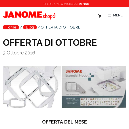
Vai
SPEDIZIONE
GRATUITA
OLTRE 39€
al
MENU
contenuto
Home
/
Blog
/
OFFERTA DI OTTOBRE
OFFERTA DI OTTOBRE
3 Ottobre 2016
OFFERTA DEL MESE