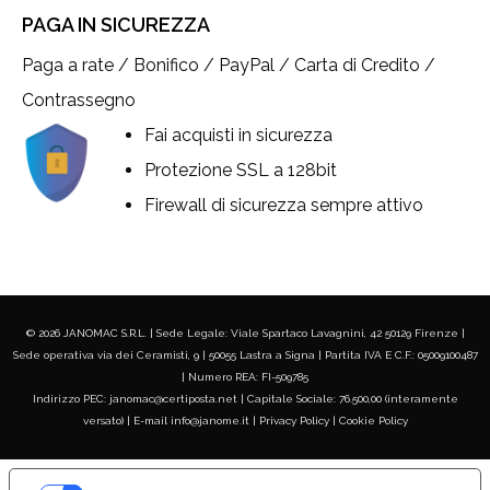
PAGA IN SICUREZZA
Paga a rate / Bonifico / PayPal / Carta di Credito /
Contrassegno
Fai acquisti in sicurezza
Protezione SSL a 128bit
Firewall di sicurezza sempre attivo
© 2026 JANOMAC S.R.L. | Sede Legale: Viale Spartaco Lavagnini, 42 50129 Firenze |
Sede operativa via dei Ceramisti, 9 | 50055 Lastra a Signa | Partita IVA E C.F.: 05009100487
| Numero REA: FI-509785
Indirizzo PEC: janomac@certiposta.net | Capitale Sociale: 76.500,00 (interamente
versato) | E-mail info@janome.it |
Privacy Policy
|
Cookie Policy
LE TUE PREFERENZE RELATIVE ALLA