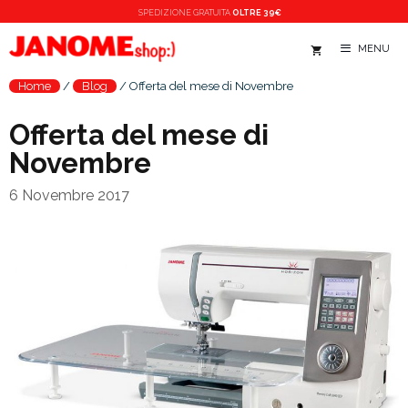
Vai
SPEDIZIONE
GRATUITA
OLTRE 39€
al
MENU
contenuto
Home
/
Blog
/
Offerta del mese di Novembre
Offerta del mese di
Novembre
6 Novembre 2017