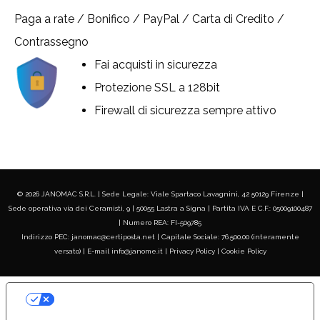
Paga a rate / Bonifico / PayPal / Carta di Credito /
Contrassegno
Fai acquisti in sicurezza
Protezione SSL a 128bit
Firewall di sicurezza sempre attivo
© 2026 JANOMAC S.R.L. | Sede Legale: Viale Spartaco Lavagnini, 42 50129 Firenze |
Sede operativa via dei Ceramisti, 9 | 50055 Lastra a Signa | Partita IVA E C.F.: 05009100487
| Numero REA: FI-509785
Indirizzo PEC: janomac@certiposta.net | Capitale Sociale: 76.500,00 (interamente
versato) | E-mail info@janome.it |
Privacy Policy
|
Cookie Policy
LE TUE PREFERENZE RELATIVE ALLA
PRIVACY