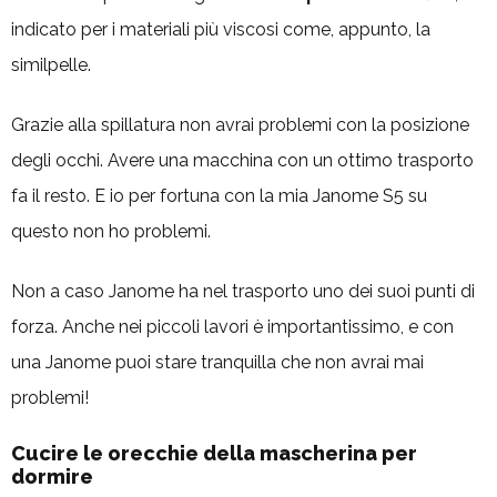
indicato per i materiali più viscosi come, appunto, la
similpelle.
Grazie alla spillatura non avrai problemi con la posizione
degli occhi. Avere una macchina con un ottimo trasporto
fa il resto. E io per fortuna con la mia Janome S5 su
questo non ho problemi.
Non a caso Janome ha nel trasporto uno dei suoi punti di
forza. Anche nei piccoli lavori è importantissimo, e con
una Janome puoi stare tranquilla che non avrai mai
problemi!
Cucire le orecchie della mascherina per
dormire