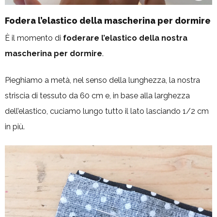
Fodera l’elastico della mascherina per dormire
È il momento di
foderare l’elastico della nostra
mascherina per dormire
.
Pieghiamo a metà, nel senso della lunghezza, la nostra
striscia di tessuto da 60 cm e, in base alla larghezza
dell’elastico, cuciamo lungo tutto il lato lasciando 1/2 cm
in più.