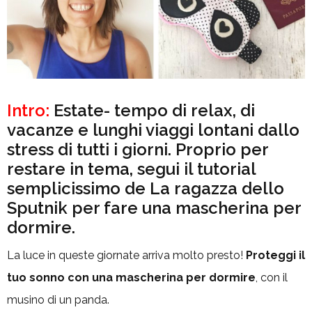
Intro:
Estate- tempo di relax, di
vacanze e lunghi viaggi lontani dallo
stress di tutti i giorni. Proprio per
restare in tema, segui il tutorial
semplicissimo de La ragazza dello
Sputnik per fare una mascherina per
dormire.
La luce in queste giornate arriva molto presto!
Proteggi il
tuo sonno con una mascherina per dormire
, con il
musino di un panda.