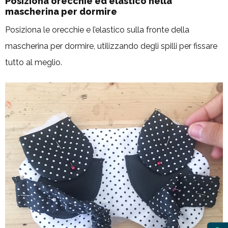
Posiziona orecchie ed elastico nella
mascherina per dormire
Posiziona le orecchie e l’elastico sulla fronte della
mascherina per dormire, utilizzando degli spilli per fissare
tutto al meglio.