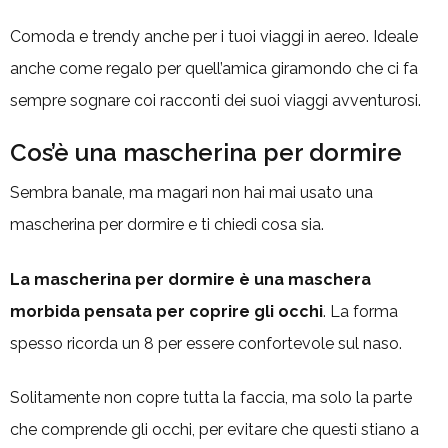
Comoda e trendy anche per i tuoi viaggi in aereo. Ideale
anche come regalo per quell’amica giramondo che ci fa
sempre sognare coi racconti dei suoi viaggi avventurosi.
Cos’è una mascherina per dormire
Sembra banale, ma magari non hai mai usato una
mascherina per dormire e ti chiedi cosa sia.
La mascherina per dormire è una maschera
morbida pensata per coprire gli occhi
. La forma
spesso ricorda un 8 per essere confortevole sul naso.
Solitamente non copre tutta la faccia, ma solo la parte
che comprende gli occhi, per evitare che questi stiano a