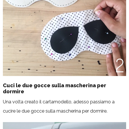
Cuci le due gocce sulla mascherina per
dormire
Una volta creato il cartamodello, adesso passiamo a
cucire le due gocce sulla mascherina per dormire.