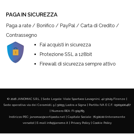
PAGA IN SICUREZZA
Paga a rate / Bonifico / PayPal / Carta di Credito /
Contrassegno
Fai acquisti in sicurezza
Protezione SSL a 128bit
Firewall di sicurezza sempre attivo
© 2026 JANOMAC S.R.L. | Sede Legale: Viale Spartaco Lavagnini, 42 50129 Firenze |
Sede operativa via dei Ceramisti, 9 | 50055 Lastra a Signa | Partita IVA E C.F.: 05009100487
| Numero REA: FI-509785
Indirizzo PEC: janomac@certiposta.net | Capitale Sociale: 76.500,00 (interamente
versato) | E-mail info@janome.it |
Privacy Policy
|
Cookie Policy