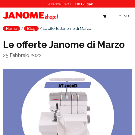
Vai
SPEDIZIONE
GRATUITA
OLTRE 39€
al
MENU
contenuto
Home
/
Blog
/
Le offerte Janome di Marzo
Le offerte Janome di Marzo
25 Febbraio 2022