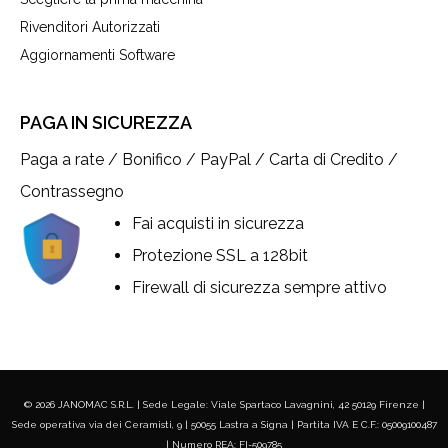
Rivenditori Autorizzati
Aggiornamenti Software
PAGA IN SICUREZZA
Paga a rate / Bonifico / PayPal / Carta di Credito /
Contrassegno
Fai acquisti in sicurezza
Protezione SSL a 128bit
Firewall di sicurezza sempre attivo
© 2026 JANOMAC S.R.L. | Sede Legale: Viale Spartaco Lavagnini, 42 50129 Firenze |
Sede operativa via dei Ceramisti, 9 | 50055 Lastra a Signa | Partita IVA E C.F.: 05009100487
| Numero REA: FI-509785