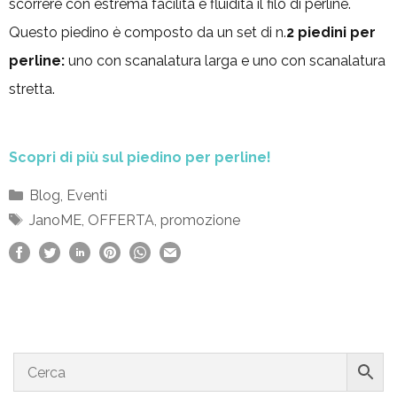
scorrere con estrema facilita e fluidità il filo di perline.
Questo piedino è composto da un set di n.
2 piedini per
perline:
uno con scanalatura larga e uno con scanalatura
stretta.
Scopri di più sul piedino per perline!
Categorie
Blog
,
Eventi
Tag
JanoME
,
OFFERTA
,
promozione