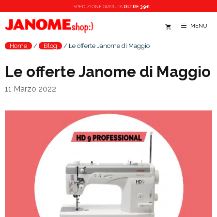
Vai
SPEDIZIONE
GRATUITA
OLTRE 39€
al
MENU
contenuto
Home
/
Blog
/
Le offerte Janome di Maggio
Le offerte Janome di Maggio
11 Marzo 2022