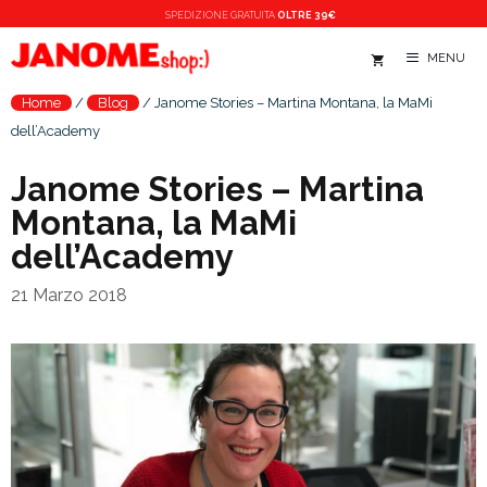
Vai
SPEDIZIONE
GRATUITA
OLTRE 39€
al
MENU
contenuto
Home
/
Blog
/
Janome Stories – Martina Montana, la MaMi
dell’Academy
Janome Stories – Martina
Montana, la MaMi
dell’Academy
21 Marzo 2018