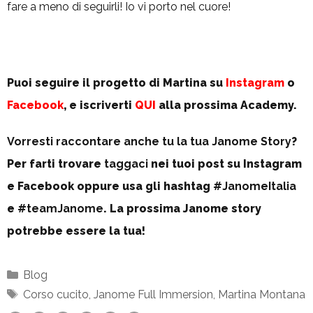
fare a meno di seguirli! Io vi porto nel cuore!
Puoi seguire il progetto di Martina su
Instagram
o
Facebook
, e iscriverti
QUI
alla prossima Academy.
Vorresti raccontare anche tu la tua Janome Story
?
Per farti trovare
taggaci
nei tuoi post su Instagram
e Facebook oppure usa gli hashtag
#JanomeItalia
e
#teamJanome
. La prossima Janome story
potrebbe essere la tua!
Categorie
Blog
Tag
Corso cucito
,
Janome Full Immersion
,
Martina Montana