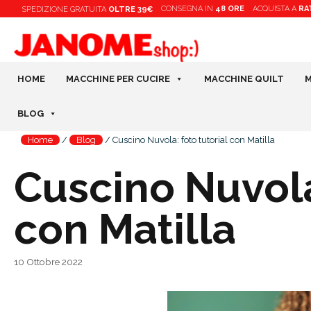
Vai
CONSEGNA IN
48 ORE
ACQUISTA A
RA
SPEDIZIONE
GRATUITA
OLTRE 39€
al
contenuto
HOME
MACCHINE PER CUCIRE
MACCHINE QUILT
M
BLOG
Home
/
Blog
/
Cuscino Nuvola: foto tutorial con Matilla
Cuscino Nuvola:
con Matilla
10 Ottobre 2022