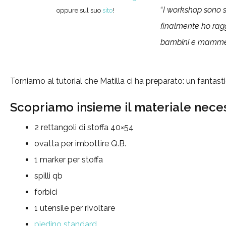
“
I workshop sono s
oppure sul suo
sito
!
finalmente ho ragg
bambini e mamme, 
Torniamo al tutorial che Matilla ci ha preparato: un fantas
Scopriamo insieme il materiale neces
2 rettangoli di stoffa 40×54
ovatta per imbottire Q.B.
1 marker per stoffa
spilli qb
forbici
1 utensile per rivoltare
piedino standard