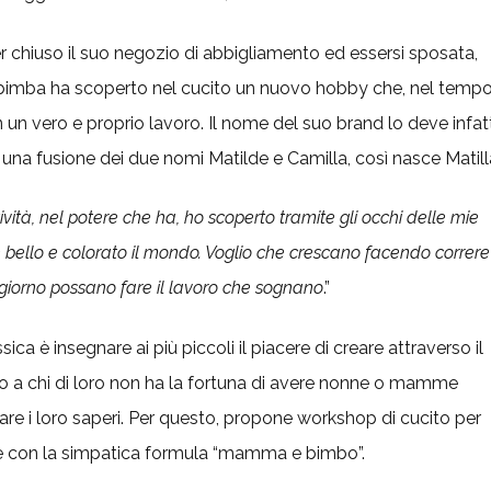
r chiuso il suo negozio di abbigliamento ed essersi sposata,
bimba ha scoperto nel cucito un nuovo hobby che, nel tempo
n un vero e proprio lavoro. Il nome del suo brand lo deve infatt
 una fusione dei due nomi Matilde e Camilla, così nasce Matill
vità, nel potere che ha, ho scoperto tramite gli occhi delle mie
bello e colorato il mondo. Voglio che crescano facendo correre
giorno possano fare il lavoro che sognano
.”
ica è insegnare ai più piccoli il piacere di creare attraverso il
to a chi di loro non ha la fortuna di avere nonne o mamme
re i loro saperi. Per questo, propone workshop di cucito per
he con la simpatica formula “mamma e bimbo”.