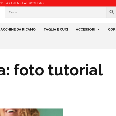
TE
ASSISTENZA ALL’ACQUISTO
ACCHINE DA RICAMO
TAGLIA E CUCI
ACCESSORI
COR
 foto tutorial