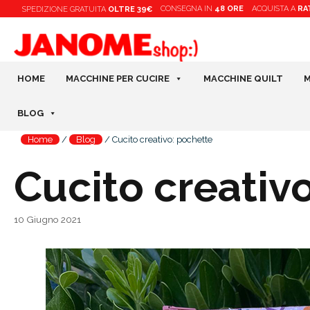
Vai
CONSEGNA IN
48 ORE
ACQUISTA A
RA
SPEDIZIONE
GRATUITA
OLTRE 39€
al
contenuto
HOME
MACCHINE PER CUCIRE
MACCHINE QUILT
M
BLOG
Home
/
Blog
/
Cucito creativo: pochette
Cucito creativ
10 Giugno 2021