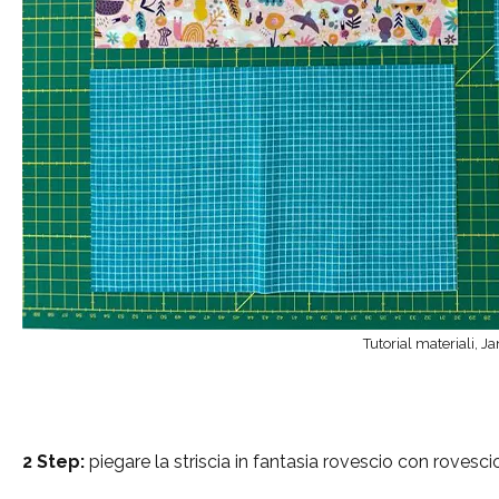
Tutorial materiali,
2 Step:
piegare la striscia in fantasia rovescio con rovescio