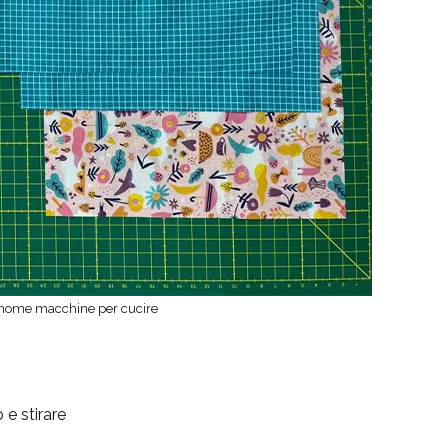
 Janome macchine per cucire
 e stirare