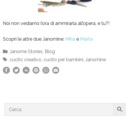
Noi non vediamo l’ora di ammirarla all’opera, e tu?!
Scopri le altre due Janomine:
Miria
e
Marta
Categorie
Janome Stories
,
Blog
Tag
cucito creativo
,
cucito per bambini
,
Janomine