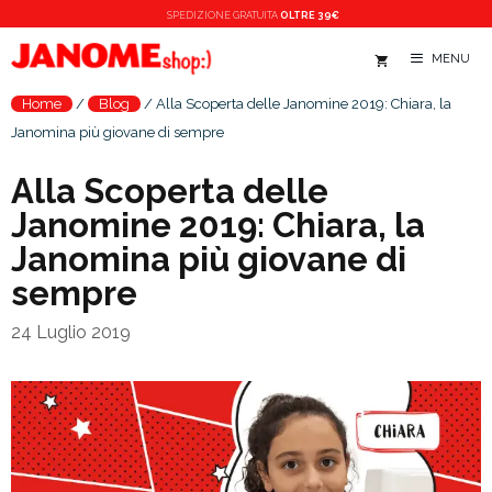
Vai
SPEDIZIONE
GRATUITA
OLTRE 39€
al
MENU
contenuto
Home
/
Blog
/
Alla Scoperta delle Janomine 2019: Chiara, la
Janomina più giovane di sempre
Alla Scoperta delle
Janomine 2019: Chiara, la
Janomina più giovane di
sempre
24 Luglio 2019