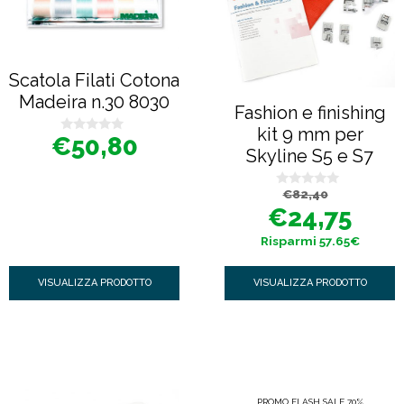
Scatola Filati Cotona
Madeira n.30 8030
Fashion e finishing
kit 9 mm per
€
50,80
0
Skyline S5 e S7
s
u
5
Il
Il
€
82,40
0
prezzo
prezzo
s
€
24,75
originale
attuale
u
era:
è:
5
€82,40.
€24,75.
Risparmi 57.65€
VISUALIZZA PRODOTTO
VISUALIZZA PRODOTTO
PROMO FLASH SALE 70%