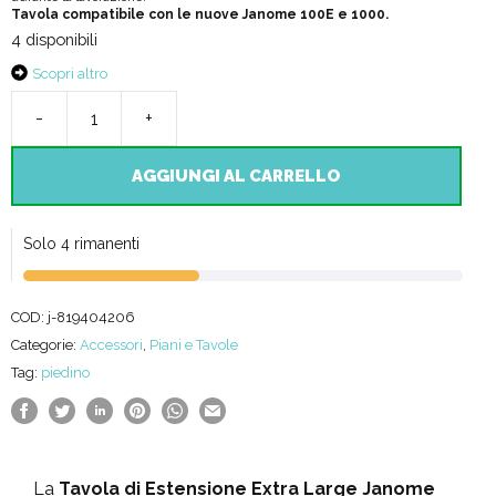
Tavola compatibile con le nuove Janome 100E e 1000.
4 disponibili
Scopri altro
-
+
Tavola
Quilt
AGGIUNGI AL CARRELLO
per
Janome
Solo 4 rimanenti
100E
e
COD:
j-819404206
1000
Categorie:
Accessori
,
Piani e Tavole
Tag:
piedino
quantità
La
Tavola di Estensione Extra Large Janome