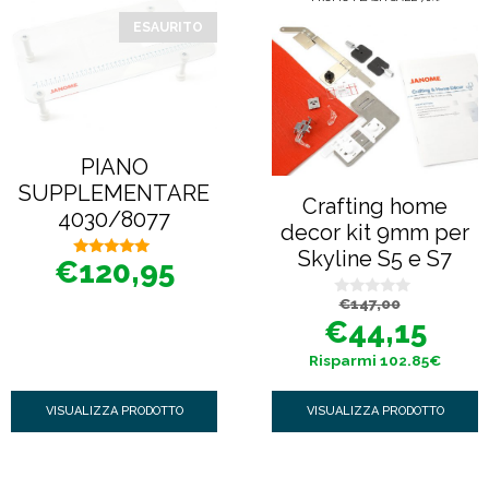
ESAURITO
PIANO
SUPPLEMENTARE
Crafting home
4030/8077
decor kit 9mm per
Skyline S5 e S7
€
120,95
5.00
su 5
Il
Il
€
147,00
0
prezzo
prezzo
s
€
44,15
originale
attuale
u
era:
è:
5
€147,00.
€44,15.
Risparmi 102.85€
VISUALIZZA PRODOTTO
VISUALIZZA PRODOTTO