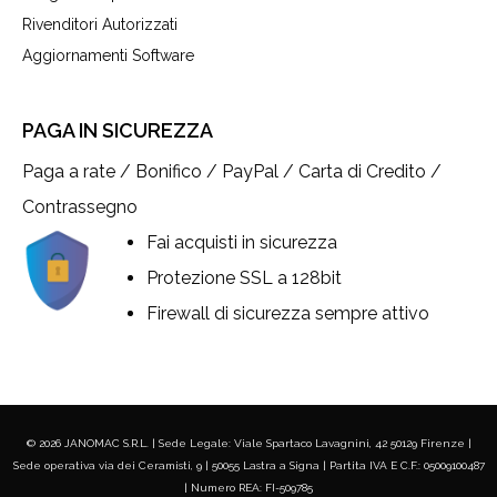
Rivenditori Autorizzati
Aggiornamenti Software
PAGA IN SICUREZZA
Paga a rate / Bonifico / PayPal / Carta di Credito /
Contrassegno
Fai acquisti in sicurezza
Protezione SSL a 128bit
Firewall di sicurezza sempre attivo
© 2026 JANOMAC S.R.L. | Sede Legale: Viale Spartaco Lavagnini, 42 50129 Firenze |
Sede operativa via dei Ceramisti, 9 | 50055 Lastra a Signa | Partita IVA E C.F.: 05009100487
| Numero REA: FI-509785