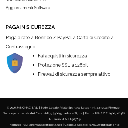
Aggiornamenti Software
PAGA IN SICUREZZA
Paga a rate / Bonifico / PayPal / Carta di Credito /
Contrassegno
Fai acquisti in sicurezza
Protezione SSL a 128bit
Firewall di sicurezza sempre attivo
© 2026 JANOMAC S.R.L. | Sede Legale: Viale Spartaco Lavagnini, 42 50129 Firenze |
Sede operativa via dei Ceramisti, 9 | 50055 Lastra a Signa | Partita IVA E C.F.: 05009100487
| Numero REA: FI-509785
Indirizzo PEC: janomac@certiposta.net | Capitale Sociale: 76.500,00 (interamente