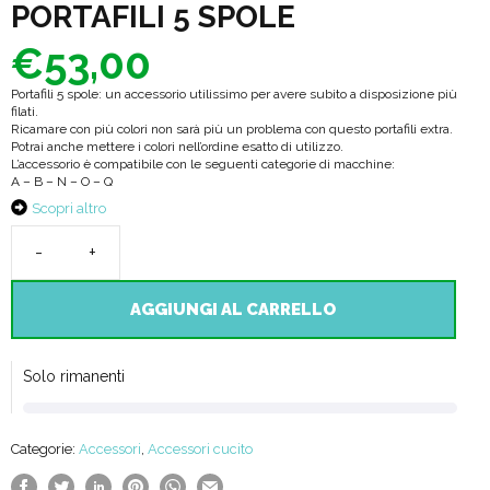
PORTAFILI 5 SPOLE
€
53,00
Portafili 5 spole: un accessorio utilissimo per avere subito a disposizione più
filati.
Ricamare con più colori non sarà più un problema con questo portafili extra.
Potrai anche mettere i colori nell’ordine esatto di utilizzo.
L’accessorio è compatibile con le seguenti categorie di macchine:
A – B – N – O – Q
Scopri altro
PORTAFILI
5
AGGIUNGI AL CARRELLO
SPOLE
quantità
Solo rimanenti
Categorie:
Accessori
,
Accessori cucito