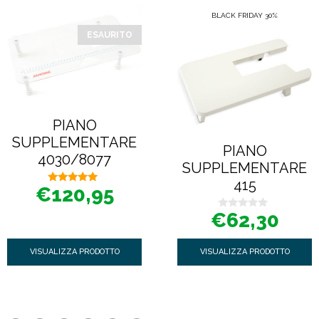
BLACK FRIDAY 30%
ESAURITO
PIANO
SUPPLEMENTARE
PIANO
4030/8077
SUPPLEMENTARE
415
€
120,95
5.00
su 5
€
62,30
0
s
u
5
VISUALIZZA PRODOTTO
VISUALIZZA PRODOTTO