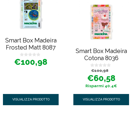
Smart Box Madeira
Frosted Matt 8087
Smart Box Madeira
Cotona 8036
€
100,98
0
s
u
Il
Il
€
100,98
0
5
prezzo
prezzo
s
€
60,58
originale
attuale
u
era:
è:
5
€100,98.
€60,58.
Risparmi 40.4€
VISUALIZZA PRODOTTO
VISUALIZZA PRODOTTO