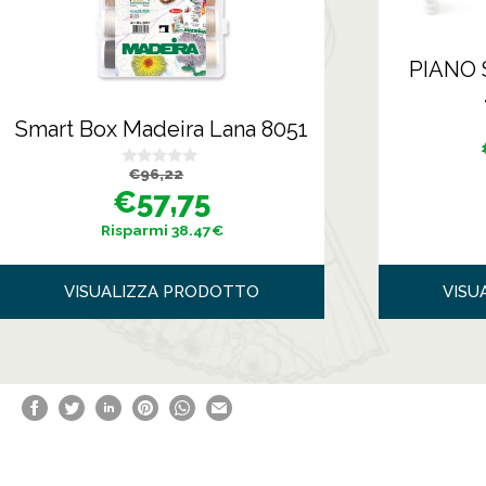
PIANO
Smart Box Madeira Lana 8051
Il
Il
€
96,22
0
prezzo
prezzo
s
€
57,75
originale
attuale
u
era:
è:
5
€96,22.
€57,75.
Risparmi 38.47€
VISUALIZZA PRODOTTO
VISU