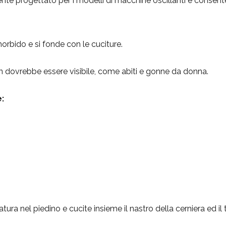
nte progettato per i modelli di macchine oscillanti e consente
orbido e si fonde con le cuciture.
non dovrebbe essere visibile, come abiti e gonne da donna.
e:
tura nel piedino e cucite insieme il nastro della cerniera ed il 