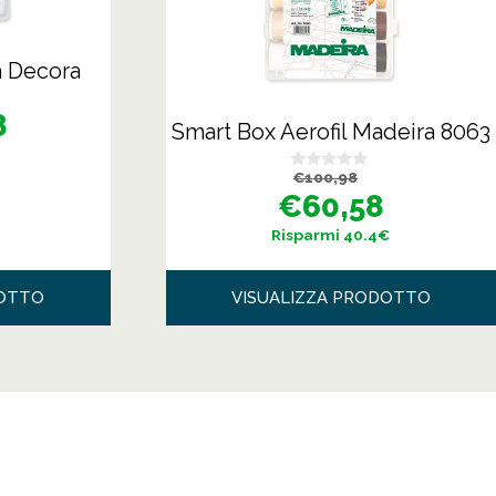
a Decora
8
Smart Box Aerofil Madeira 8063
Il
Il
€
100,98
0
prezzo
prezzo
s
€
60,58
originale
attuale
u
era:
è:
5
€100,98.
€60,58.
Risparmi 40.4€
DOTTO
VISUALIZZA PRODOTTO