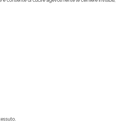
 e consente di cucire agevolmente le cerniere invisibili,
tessuto.