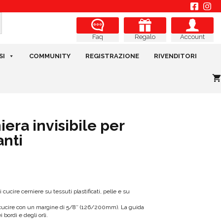
cerniera
invisibile
Regalo
Account
Faq
per
macchine
SI
COMMUNITY
REGISTRAZIONE
RIVENDITORI
oscillanti
quantità
iera invisibile per
anti
ucire cerniere su tessuti plastificati, pelle e su
r cucire con un margine di 5/8″ (126/200mm). La guida
 bordi e degli orli.