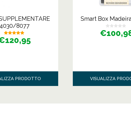
 SUPPLEMENTARE
Smart Box Madeir
4030/8077
€
100,9
0
s
€
120,95
5.00
u
su 5
5
ALIZZA PRODOTTO
VISUALIZZA PRO