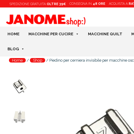
Vai
CONSEGNA IN
48 ORE
ACQUISTA A
RA
SPEDIZIONE
GRATUITA
OLTRE 39€
al
contenuto
HOME
MACCHINE PER CUCIRE
MACCHINE QUILT
M
BLOG
Home
/
Shop
/
Piedino per cerniera invisibile per macchine osci