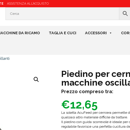
TE
ASSISTENZA ALL’ACQUISTO
ACCHINE DA RICAMO
TAGLIA E CUCI
ACCESSORI
COR
llanti
Piedino per cern
macchine oscill
Prezzo compreso tra:
€
12,65
La soletta AcuFeed per cerniera permette di c
qualsiasi altro materiale difficile da trattare.
Il piedino con guida scorrevole è ideale pe
regolabile favorisce una perfetta cucitura dei