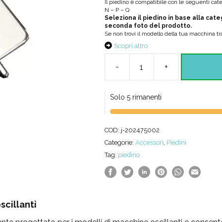
Il piedino è compatibile con le seguenti cate
N – P – Q
Seleziona il piedino in base alla cate
seconda foto del prodotto.
Se non trovi il modello della tua macchina tr
Scopri altro
-
+
Piedino
per
Solo 5 rimanenti
cerniera
invisibile
COD:
j-202475002
per
Categorie:
Accessori
,
Piedini
macchine
Tag:
piedino
oscillanti
quantità
scillanti