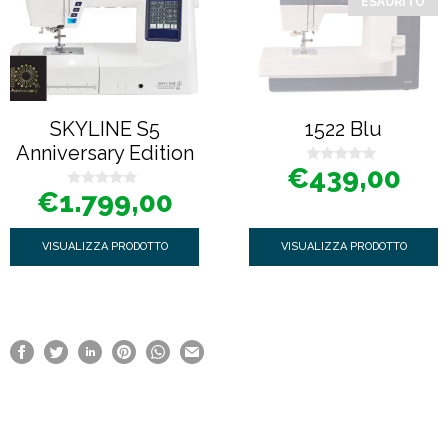
ESAURITO
SKYLINE S5
1522 Blu
Anniversary Edition
€
439,00
0
s
€
1.799,00
0
u
s
5
u
5
VISUALIZZA PRODOTTO
VISUALIZZA PRODOTTO