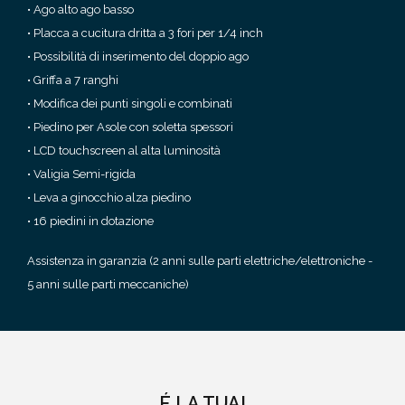
• Ago alto ago basso
• Placca a cucitura dritta a 3 fori per 1/4 inch
• Possibilità di inserimento del doppio ago
• Griffa a 7 ranghi
• Modifica dei punti singoli e combinati
• Piedino per Asole con soletta spessori
• LCD touchscreen al alta luminosità
• Valigia Semi-rigida
• Leva a ginocchio alza piedino
• 16 piedini in dotazione
Assistenza in garanzia (2 anni sulle parti elettriche/elettroniche -
5 anni sulle parti meccaniche)
É LA TUA!