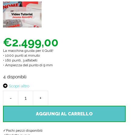
€
2.499,00
La macchina giusta per il Quilt!
• 1000 punti al minuto
• 160 punti, 3 alfabeti
• Ampiezza del punto di 9 mm
4 disponibili
Scopri altro
-
+
Memory
Craft
AGGIUNGI AL CARRELLO
8200
Pochi pezzi disponibili
QCP