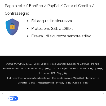
Paga a rate / Bonifico / PayPal / Carta di Credito /
Contrassegno
Fai acquisti in sicurezza
Protezione SSL a 128bit
Firewall di sicurezza sempre attivo
© 2026 JANOMAC S.R.L. | Sede Legale: Viale Spartaco Lavagnini, 42 50129 Firenze |
Sede operativa via dei Ceramisti, 9 | 50055 Lastra a Signa | Partita IVA E C.F.: 05009100487
| Numero REA: FI-509785
Indirizzo PEC: janomac@certiposta.net | Capitale Sociale: 76.500,00 (interamente
versato) | E-mail info@janome.it |
Privacy Policy
|
Cookie Policy
LE TUE PREFERENZE RELATIVE ALLA
PRIVACY