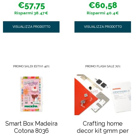
prezzo
prezzo
prezzo
prezzo
s
s
€
57,75
€
60,58
originale
attuale
originale
attuale
u
u
era:
è:
era:
è:
5
5
€96,22.
€57,75.
€100,98.
€60,58.
Risparmi 38.47€
Risparmi 40.4€
VISUALIZZA PRODOTTO
VISUALIZZA PRODOTTO
PROMO SALDI ESTIVI 40%
PROMO FLASH SALE 70%
Smart Box Madeira
Crafting home
Cotona 8036
decor kit 9mm per