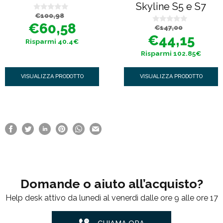
Skyline S5 e S7
Il
Il
€
100,98
0
prezzo
prezzo
s
€
60,58
Il
Il
€
147,00
originale
attuale
0
u
prezzo
prezzo
era:
è:
s
5
€
44,15
originale
attuale
€100,98.
€60,58.
Risparmi 40.4€
u
era:
è:
5
€147,00.
€44,15.
Risparmi 102.85€
VISUALIZZA PRODOTTO
VISUALIZZA PRODOTTO
Domande o aiuto all’acquisto?
Help desk attivo da lunedì al venerdì dalle ore 9 alle ore 17