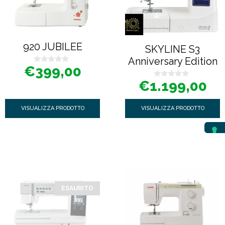
920 JUBILEE
SKYLINE S3
Anniversary Edition
€
399,00
0
s
€
1.199,00
u
0
5
s
u
5
VISUALIZZA PRODOTTO
VISUALIZZA PRODOTTO
ESAURITO