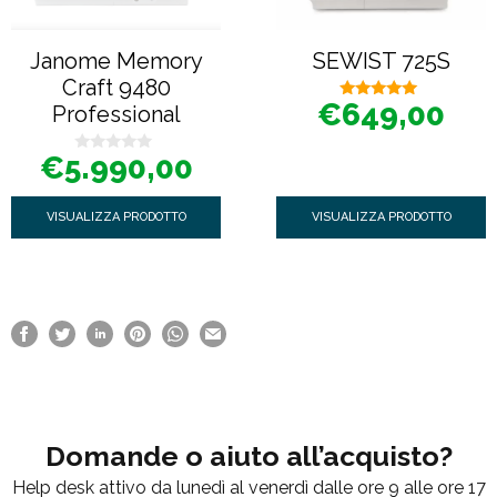
Janome Memory
SEWIST 725S
Craft 9480
€
649,00
Professional
5.00
su 5
€
5.990,00
0
s
u
5
VISUALIZZA PRODOTTO
VISUALIZZA PRODOTTO
Domande o aiuto all’acquisto?
Help desk attivo da lunedì al venerdì dalle ore 9 alle ore 17