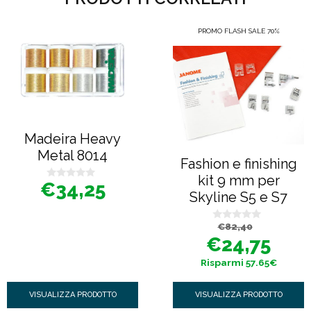
PROMO FLASH SALE 70%
Madeira Heavy
Metal 8014
Fashion e finishing
kit 9 mm per
€
34,25
0
Skyline S5 e S7
s
u
5
Il
Il
€
82,40
0
prezzo
prezzo
s
€
24,75
originale
attuale
u
era:
è:
5
€82,40.
€24,75.
Risparmi 57.65€
VISUALIZZA PRODOTTO
VISUALIZZA PRODOTTO