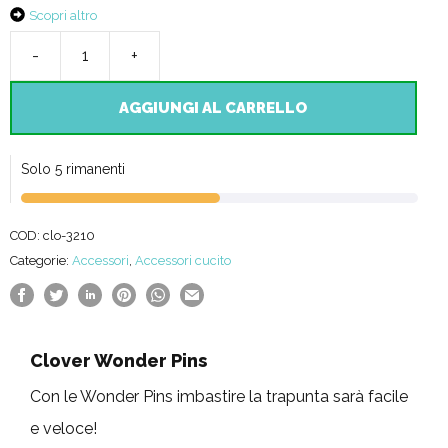
Scopri altro
-
+
Wonder
Pins
AGGIUNGI AL CARRELLO
-
Clover
Solo 5 rimanenti
quantità
COD:
clo-3210
Categorie:
Accessori
,
Accessori cucito
Clover Wonder Pins
Con le Wonder Pins imbastire la trapunta sarà facile
e veloce!