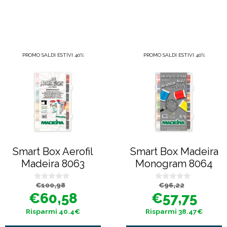
PROMO SALDI ESTIVI 40%
PROMO SALDI ESTIVI 40%
Smart Box Aerofil
Smart Box Madeira
Madeira 8063
Monogram 8064
Il
Il
Il
Il
€
100,98
€
96,22
0
0
prezzo
prezzo
prezzo
prezzo
s
s
€
60,58
€
57,75
originale
attuale
originale
attuale
u
u
era:
è:
era:
è:
5
5
€100,98.
€60,58.
€96,22.
€57,75.
Risparmi 40.4€
Risparmi 38.47€