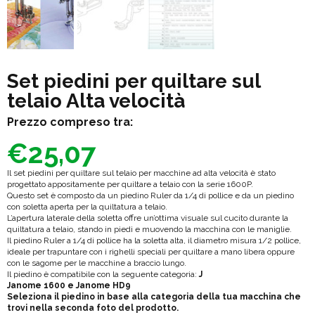
Set piedini per quiltare sul
telaio Alta velocità
Prezzo compreso tra:
€
25,07
Il set piedini per quiltare sul telaio per macchine ad alta velocità è stato
progettato appositamente per quiltare a telaio con la serie 1600P.
Questo set è composto da un piedino Ruler da 1/4 di pollice e da un piedino
con soletta aperta per la quiltatura a telaio.
L’apertura laterale della soletta offre un’ottima visuale sul cucito durante la
quiltatura a telaio, stando in piedi e muovendo la macchina con le maniglie.
Il piedino Ruler a 1/4 di pollice ha la soletta alta, il diametro misura 1/2 pollice,
ideale per trapuntare con i righelli speciali per quiltare a mano libera oppure
con le sagome per le macchine a braccio lungo.
Il piedino è compatibile con la seguente categoria:
J
Janome 1600 e Janome HD9
Seleziona il piedino in base alla categoria della tua macchina che
trovi nella seconda foto del prodotto.