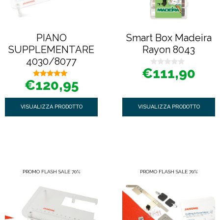
PIANO
Smart Box Madeira
SUPPLEMENTARE
Rayon 8043
4030/8077
€
111,90
0
s
€
120,95
5.00
u
su 5
5
VISUALIZZA PRODOTTO
VISUALIZZA PRODOTTO
PROMO FLASH SALE 70%
PROMO FLASH SALE 70%