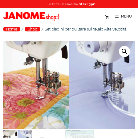
Vai
SPEDIZIONE
GRATUITA
OLTRE 39€
al
AGGIUNGI AL CARRELLO
MENU
contenuto
Home
/
Shop
/
Set piedini per quiltare sul telaio Alta velocità