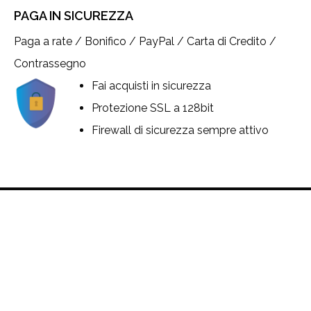
PAGA IN SICUREZZA
Paga a rate / Bonifico / PayPal / Carta di Credito /
Contrassegno
Fai acquisti in sicurezza
Protezione SSL a 128bit
Firewall di sicurezza sempre attivo
© 2026 JANOMAC S.R.L. | Sede Legale: Viale Spartaco Lavagnini, 42 50129 Firenze |
Sede operativa via dei Ceramisti, 9 | 50055 Lastra a Signa | Partita IVA E C.F.: 05009100487
| Numero REA: FI-509785
Indirizzo PEC: janomac@certiposta.net | Capitale Sociale: 76.500,00 (interamente
versato) | E-mail info@janome.it |
Privacy Policy
|
Cookie Policy
LE TUE PREFERENZE RELATIVE ALLA