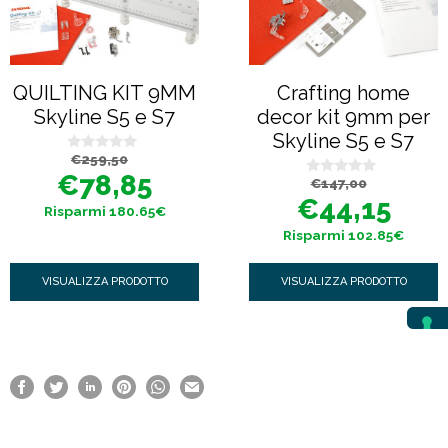
QUILTING KIT 9MM
Crafting home
Skyline S5 e S7
decor kit 9mm per
Skyline S5 e S7
Il
Il
€
259,50
0
prezzo
prezzo
s
€
78,85
Il
Il
€
147,00
originale
attuale
0
u
prezzo
prezzo
era:
è:
s
5
€
44,15
originale
attuale
€259,50.
€78,85.
Risparmi 180.65€
u
era:
è:
5
€147,00.
€44,15.
Risparmi 102.85€
VISUALIZZA PRODOTTO
VISUALIZZA PRODOTTO