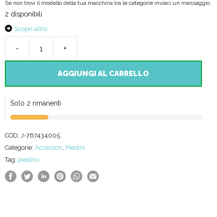
Se non trovi il modello della tua macchina tra le categorie inviaci un messaggio.
2 disponibili
Scopri altro
-
+
Set
piedini
AGGIUNGI AL CARRELLO
per
quiltare
Solo 2 rimanenti
sul
telaio
COD:
J-767434005
Alta
Categorie:
Accessori
,
Piedini
Tag:
piedino
velocità
quantità