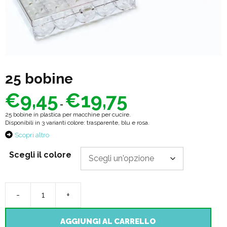
25 bobine
€
9,45
€
19,75
Fascia
di
-
prezzo:
25 bobine in plastica per macchine per cucire.
da
Disponibili in 3 varianti colore: trasparente, blu e rosa.
€9,45
a
Scopri altro
€19,75
Scegli il colore
-
+
25
bobine
AGGIUNGI AL CARRELLO