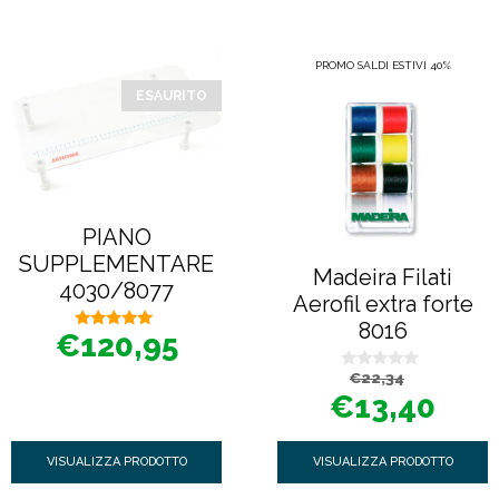
PROMO SALDI ESTIVI 40%
ESAURITO
PIANO
SUPPLEMENTARE
Madeira Filati
4030/8077
Aerofil extra forte
8016
€
120,95
5.00
su 5
Il
Il
€
22,34
0
prezzo
prezzo
s
€
13,40
originale
attuale
u
era:
è:
5
€22,34.
€13,40.
VISUALIZZA PRODOTTO
VISUALIZZA PRODOTTO