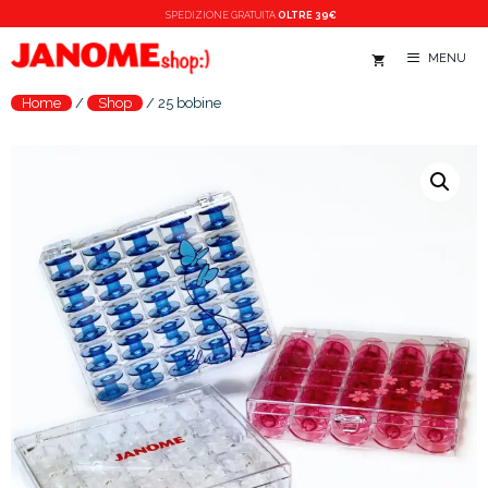
Vai
SPEDIZIONE
GRATUITA
OLTRE 39€
al
MENU
contenuto
Home
/
Shop
/
25 bobine