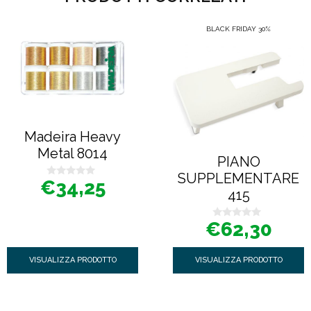
BLACK FRIDAY 30%
Madeira Heavy
Metal 8014
PIANO
SUPPLEMENTARE
€
34,25
0
415
s
u
5
€
62,30
0
s
u
5
VISUALIZZA PRODOTTO
VISUALIZZA PRODOTTO