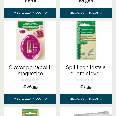
€
8,10
€
15,20
s
s
u
u
5
5
VISUALIZZA PRODOTTO
VISUALIZZA PRODOTTO
Clover porta spilli
Spilli con testa a
magnetico
cuore clover
0
0
€
26,95
€
7,35
s
s
u
u
5
5
VISUALIZZA PRODOTTO
VISUALIZZA PRODOTTO