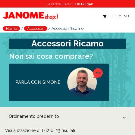
Vai
SPEDIZIONE
GRATUITA
OLTRE 39€
al
MENU
contenuto
Home
/
Accessori
/
Accessori Ricamo
Accessori Ricamo
Non sai cosa comprare?
PARLA CON SIMONE
Visualizzazione di 1-12 di 23 risultati