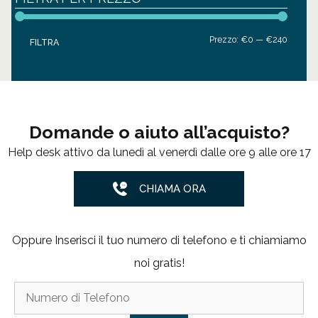
Prezzo
Prezzo
Prezzo:
€0
—
€240
FILTRA
Min
Max
Domande o aiuto all’acquisto?
Help desk attivo da lunedì al venerdì dalle ore 9 alle ore 17
CHIAMA ORA
Oppure Inserisci il tuo numero di telefono e ti chiamiamo
noi gratis!