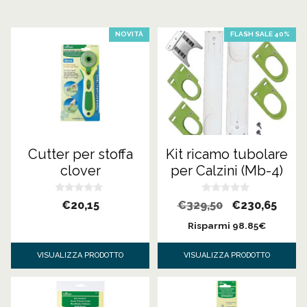
NOVITÀ
FLASH SALE 40%
Cutter per stoffa
Kit ricamo tubolare
clover
per Calzini (Mb-4)
0
0
Il
Il
€
20,15
€
329,50
€
230,65
s
s
u
u
prezzo
prezz
Risparmi 98.85€
5
5
originale
attua
VISUALIZZA PRODOTTO
VISUALIZZA PRODOTTO
era:
è:
€329,50.
€230,6