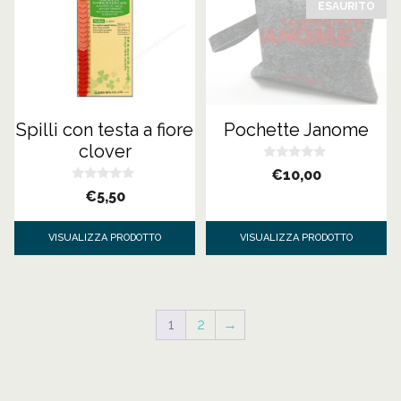
ESAURITO
Spilli con testa a fiore
Pochette Janome
clover
0
€
10,00
s
0
u
€
5,50
s
5
u
5
VISUALIZZA PRODOTTO
VISUALIZZA PRODOTTO
1
2
→