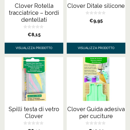
Clover Rotella
Clover Ditale silicone
tracciatrice – bordi
dentellati
0
€
9,95
s
u
5
0
€
8,15
s
u
5
VISUALIZZA PRODOTTO
VISUALIZZA PRODOTTO
Spilli testa di vetro
Clover Guida adesiva
Clover
per cuciture
0
0